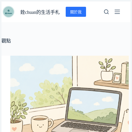
跳
關於我
至
銓chuan的生活手札
主
要
內
容
觀點