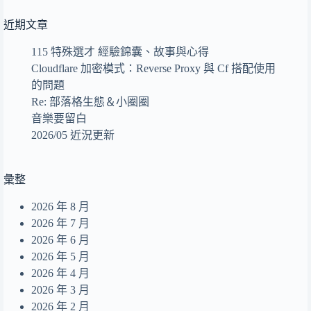
セレブレイト Celebrate
4
近期文章
天空の騎士 The Knight of the Sky
5
太陽系を超えて Beyond the Solar System
6
115 特殊選才 經驗錦囊、故事與心得
Cloudflare 加密模式：Reverse Proxy 與 Cf 搭配使用
Wall of Sound
7
的問題
Flight - Adventure in the Sky
8
Re: 部落格生態＆小圈圈
音樂要留白
那麼昨天的我會在夢裡想起 Dear Alice
9
2026/05 近況更新
回眸
10
美食沙漠的出口
11
彙整
あのね。
12
2026 年 8 月
end of a life
13
2026 年 7 月
Summer Dream
2026 年 6 月
14
2026 年 5 月
無人之島
15
2026 年 4 月
目及皆是你
16
2026 年 3 月
2026 年 2 月