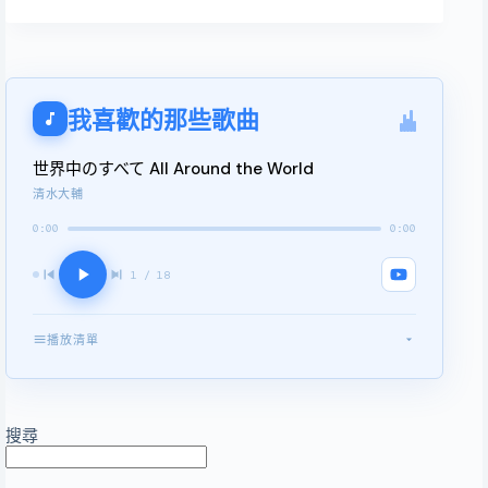
我喜歡的那些歌曲
世界中のすべて All Around the World
清水大輔
0:00
0:00
1 / 18
播放清單
世界中のすべて All Around the World
1
マードックからの最後の手紙
2
搜尋
知恵を持つ海 Sea of Wisdom
3