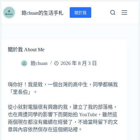
跳
關於我
至
銓chuan的生活手札
主
要
內
容
關於我 About Me
銓chuan
2026 年 8 月 3 日
嗨你好！我是銓，一個台灣的高中生，同學都稱我
「里長伯」。
從小就對電腦很有興趣的我，建立了我的部落格，
也在周遭同學的影響下而開始拍 YouTube，雖然這
兩個現在都沒有繼續在經營了，不過當時留下的文
章與內容依然保存在這個網站裡。