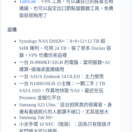
TailScale
：VPN 工具，可以讓自己的裝置互相
連線，也可以設定出口節點當翻牆工具，免費
版就很夠用了
設備
Synology NAS DS920+：8+8+12+12 TB 組
SHR 陣列，可用 24 TB，裝了很多 Docker 容
器，VPS 也備份來這裡
一台 i9-9900KF/32GB 的電腦：當伺服器+AI
運算+遠端桌面連線用
一台 ASUS Zenbook 14 OLED：主力使用
一台 N1000/16GB 小主機：一顆二手 2 TB
SATA SSD，作異地快取 NAS，最近在玩
Proxmox 虛擬化平台
Samsung S25 Ultra：這台拍照真的很厲害，身
邊有看過照片的人都讚不絕口，尤其是放大
Samsung Tab S8+
小米手環 10 NFC（陸版）：因為只有陸版才
有門禁卡可以使用…