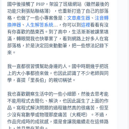
國中後接觸了 PHP，架設了班級網站（雖然最後的
功能只剩張貼聯絡簿），也重新打造了自己的部落
格，也做了一些小專案像是：
文章產生器
、
注音轉
換神器
、
人生解答系統
…，你可以到
這裡
看看有沒
有你喜歡的酷東西。到了高中，生活漸漸被課業填
滿，轉眼間我也快畢業了，看到網路上好多人在寫
部落格，於是決定回來動動筆，把一些想法記錄下
來。
我一直都很習慣幫助身邊的人。國中時期幾乎把班
上的大小事都撿來做，也因此認識了不少老師與同
學，喜提「里長伯」的親切稱號。
我也喜歡觀察生活中的一些小細節，然後去思考能
不能用程式去簡化、解決，也因此誕生了上面的作
品。寫程式解決問題的過程雖然真的很痛苦，但至
少沒有寫數學或物理那麼痛苦（大概吧）。不過，
作品完成時的成就感，還是會讓我繼續走在這條路
上，並且樂在其中。