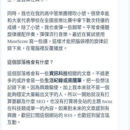
同時，我也在我的高中管樂團裡吹小號。很榮幸能
和大家代表學校在全國音樂比賽中拿下數次特優的
成績。除了小號，我也會彈一些鋼琴。平常會邊聽
旋律邊配伴奏，彈彈流行音樂。最近在嘗試使用
MuseScore 寫一些譜，這樣才能把腦袋裡的旋律記
錄下來，在電腦裡反覆播放。
這個部落格會有什麼？
這個部落格會有一些
資訊科技
相關的文章，不過更
多的或許會是一些
生活紀錄或是隨筆
，把一些想法
記錄下來。因為興趣驅使，加上我本來就不是一個
能夠穩定大量輸出文字的人，所以一開始就沒有打
算要顧及什麼 SEO，也沒有打算將全站的主題 focus
在科技類或單一的內容。如果對未來的文章感到有
興趣，歡迎訂閱這個網站的 RSS，也歡迎到留言區
互動。