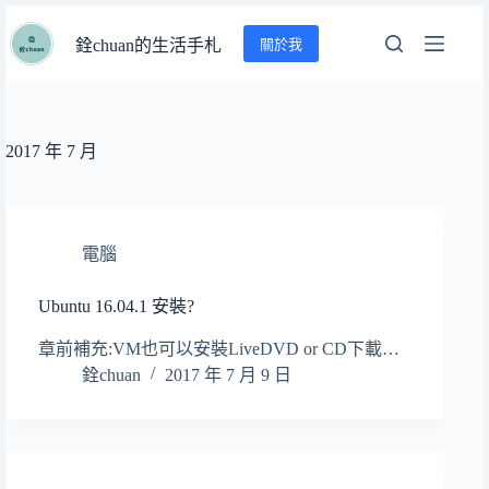
跳
關於我
至
銓chuan的生活手札
主
要
內
容
2017 年 7 月
電腦
Ubuntu 16.04.1 安裝?
章前補充:VM也可以安裝LiveDVD or CD下載…
銓chuan
2017 年 7 月 9 日