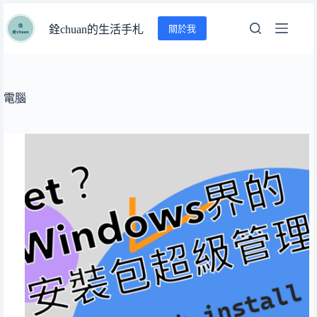
跳
關於我
至
銓chuan的生活手札
主
要
內
容
電腦