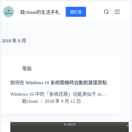
跳
關於我
至
銓chuan的生活手札
主
要
內
容
2018 年 9 月
電腦
如何在 Windows 10 系統開機時自動創建還原點
Windows 10 中的「系统还原」功能类似于 m…
銓chuan
2018 年 9 月 12 日