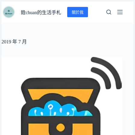
跳
關於我
至
銓chuan的生活手札
主
要
內
容
2019 年 7 月