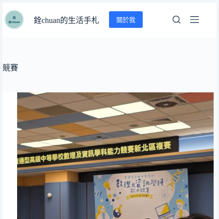
跳
關於我
至
銓chuan的生活手札
主
要
內
容
競賽