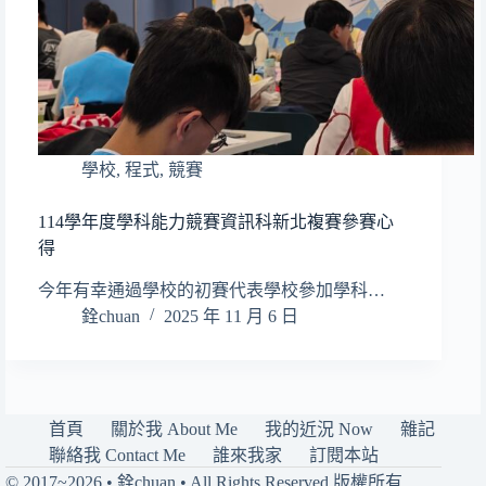
學校
,
程式
,
競賽
114學年度學科能力競賽資訊科新北複賽參賽心
得
今年有幸通過學校的初賽代表學校參加學科…
銓chuan
2025 年 11 月 6 日
首頁
關於我 About Me
我的近況 Now
雜記
聯絡我 Contact Me
誰來我家
訂閱本站
© 2017~2026 • 銓chuan • All Rights Reserved 版權所有