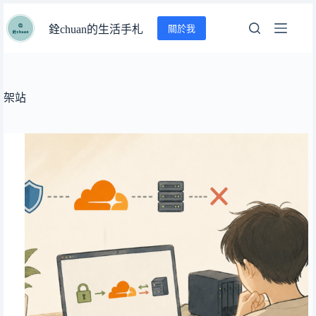
跳
關於我
至
銓chuan的生活手札
主
要
內
容
架站