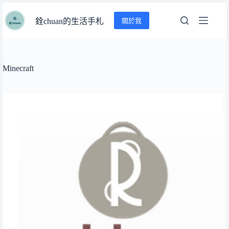
跳
關於我
至
銓chuan的生活手札
主
要
內
Minecraft
容