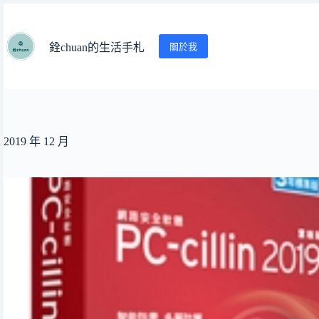
跳
至
主
關於我
銓chuan的生活手札
要
內
容
2019 年 12 月