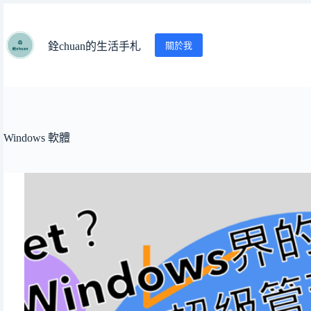
跳
至
主
關於我
銓chuan的生活手札
要
內
容
Windows 軟體