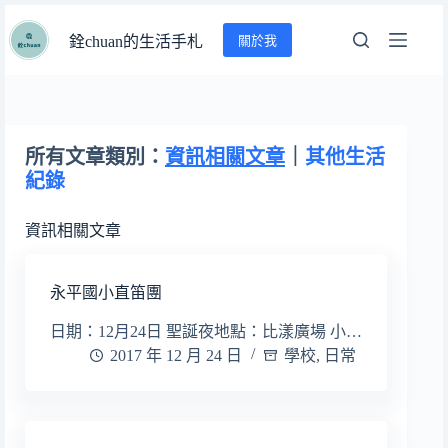
跳
關於我
至
銓chuan的生活手札
主
要
內
容
所有文章類別：
資訊相關文章
｜
其他生活
紀錄
資訊相關文章
永平國小直笛團
日期：12月24日 聖誕夜地點：比漾廣場 小…
2017 年 12 月 24 日
學校
,
日常