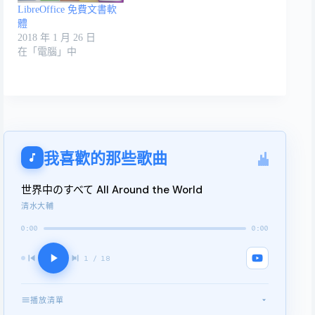
LibreOffice 免費文書軟
體
2018 年 1 月 26 日
在「電腦」中
我喜歡的那些歌曲
世界中のすべて All Around the World
清水大輔
0:00
0:00
1 / 18
播放清單