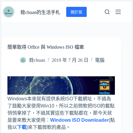
跳
關於我
至
銓chuan的生活手札
主
要
內
容
簡單取得 Office 與 Windows ISO 檔案
銓chuan
2019 年 7 月 26 日
電腦
Windows本來就有提供系統ISO下載網址，不過為
了鼓勵大家使用Win10，所以之前微軟把ISO的載點
悄悄拿掉了，不過其實這些下載點都在，那今天就
是要來教大家使用：
Windows ISO Downloader
(點
我以
下載
)來下載微軟的產品。