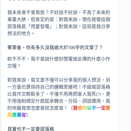
我未來會不會再放？不好說不好說，不為了未來的
事畫大餅，但肯定的是：對我來說，現在經營這個
部落格是「用愛發電」；對我來說，這就是我分享
想法的地方。
畢業後，你有多久沒寫過大於500字的文章了？
欸不不不，我不是說什麼好閨蜜彼此傳的什麼小作
文哦！
對我來說，寫文章不僅可以分享我的個人想法，另
一方面也算保持自己的邏輯思維吧！不過寫部落格
比寫作文輕鬆多了，不僅不用再把家人寫死(?)，更
不用強制規定什麼起承轉合、分段、詞語運用，我
的地盤我想怎麼寫就怎麼寫！（
我
也
可
以
不
一
定
要
用
黑
筆
寫
）
其實也不一定要部落格