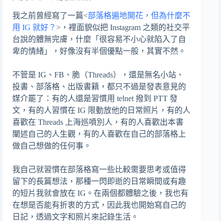
我之前曾經寫了一篇<
部落格遍地開花，但為什麼不
用 IG 就好？
>，裡面貌似把 Instagram 之類的社交平
台說的體無完膚，什麼「很容易不小心就陷入了自
卑的情緒」，好像沒有半個優點一般，其實不然。
不管是 IG、FB、脆（Threads），還是無名小站、
投書、部落格、出版書籍，都只不過是發表意見的
媒介罷了：有的人還是習慣用 telnet 撥到 PTT 發
文，有的人習慣在 IG 限動放他的日常照片，有的人
喜歡在 Threads 上海巡噴別人，有的人喜歡出本書
闡述自己的人生觀，有的人喜歡在自己的部落格上
做自己想做的任何事。
我自己就習慣在部落格寫一些比較需要思考或值得
留下的長篇想法，那種一閃即逝的日常瞬間或有趣
的短片我就會放在 IG。在兩個都體驗之後，我也有
在想是否能有折衷的方式，因此我也開始寫自己的
日記，透過文字和照片來記錄生活。