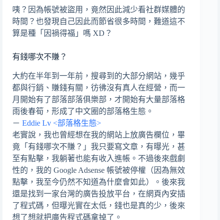
咦？因為帳號被盜用，竟然因此減少看社群媒體的
時間？也發現自己因此而節省很多時間，難道這不
算是種「因禍得福」嗎 XD？
有錢哪次不賺？
大約在半年到一年前，搜尋到的大部分網站，幾乎
都與行銷、賺錢有關，彷彿沒有真人在經營，而一
月開始有了部落部落俱樂部，才開始有大量部落格
雨後春筍，形成了中文圈的部落格生態。
－
Eddie Lv <部落格生態>
老實說，我也曾經想在我的網站上放廣告欄位，畢
竟「有錢哪次不賺？」我只要寫文章，有曝光，甚
至有點擊，我躺著也能有收入進帳。不過後來戲劇
性的，我的 Google Adsense 帳號被停權（因為無效
點擊，我至今仍然不知道為什麼會如此）。後來我
還是找到一家台灣的廣告投放平台，在網頁內安插
了程式碼，但曝光實在太低，錢也是真的少，後來
想了想就把廣告程式碼拿掉了。