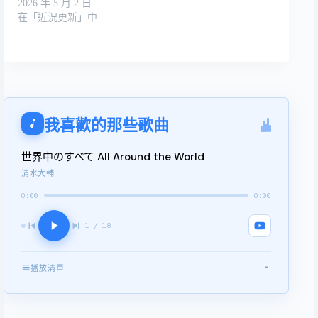
2026 年 5 月 2 日
在「近況更新」中
我喜歡的那些歌曲
世界中のすべて All Around the World
清水大輔
0:00
0:00
1 / 18
播放清單
世界中のすべて All Around the World
1
マードックからの最後の手紙
2