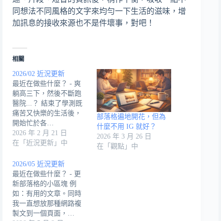
同想法不同風格的文字來均勻一下生活的滋味，增
加訊息的接收來源也不是件壞事，對吧！
相關
2026/02 近況更新
最近在做些什麼？ - 爽
躺高三下，然後不斷跑
醫院...？ 結束了學測既
痛苦又快樂的生活後，
部落格遍地開花，但為
開始忙於各…
什麼不用 IG 就好？
2026 年 2 月 21 日
2026 年 3 月 26 日
在「近況更新」中
在「觀點」中
2026/05 近況更新
最近在做些什麼？ - 更
新部落格的小區塊 例
如：有用的文章。同時
我一直想放那種網路複
製文到一個頁面，…