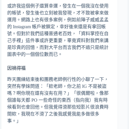
或許我這個例子還算幸運，發生在一個我沒在使用
的帳號，發生後也立刻被我發現，才不致被拿來做
運用。網路上也有很多案例，例如前陣子威威孟孟
的 Instagram 帳戶被鎖定，幸好後來還是有拿回帳
號。但對於我們這種普通老百姓，「資料掌控在自
己手裡」這件事或許更重要，畢竟資料對我們來講
是珍貴的回憶，而對大平台而言我們不過只是統計
圖表中的一個個位數而已。
因禍得福
昨天團練結束後和團務老師例行性的小聊了一下，
突然有學妹問道：「欸老師，你之前 IG 不是被盜
嗎？啊你現在還有沒有在用？」「很偶爾啦，像那
個誰每天都 PO 一些奇怪的東西（指向我）我有時
候看到也會回他。但我覺得滑那些短影片很浪費時
間欸，我現在不滑了之後我感覺我能多做很多
事。」