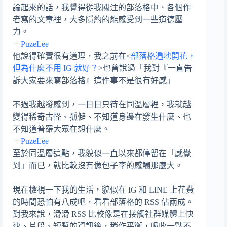
論起來的話，我覺得從我關注的部落格中、各個作
者寫的文章裡，大多隱約的能感受到一些道德壓
力。
－
PuzeLee
他說得確實很有道理，我之前在<
部落格遍地開花，
但為什麼不用 IG 就好？
>也曾說過「我對『一直告
訴大家要來寫部落格』這件事不是很有好感」
不過我越發感到，一日日只待在同溫層裡，我就越
變得稀奇古怪、孤僻、不知道身邊在發生什麼、也
不知道普羅大眾在想什麼。
－
PuzeLee
至於同溫層這點，我貌似一直以來都停留在「感覺
到」而已，就比較沒有像包子李的感觸那麼大。
現在檢視一下我的生活，貌似在 IG 和 LINE 上花費
的時間恐怕有八成吧，看看部落格的 RSS 佔兩成。
對我來說，滑滑 RSS 比較像是在接觸社群媒體上快
速、片段、短暫的資訊後，稍作平衡，吸收一點不