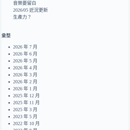
Flight - Adventure in the Sky
8
音樂要留白
2026/05 近況更新
那麼昨天的我會在夢裡想起 Dear Alice
9
生產力？
回眸
10
美食沙漠的出口
11
彙整
あのね。
12
2026 年 7 月
end of a life
13
2026 年 6 月
Summer Dream
2026 年 5 月
14
2026 年 4 月
無人之島
15
2026 年 3 月
目及皆是你
16
2026 年 2 月
2026 年 1 月
摺縫中的夢
17
2025 年 12 月
Daydreamer
18
2025 年 11 月
2025 年 3 月
2023 年 5 月
2022 年 10 月