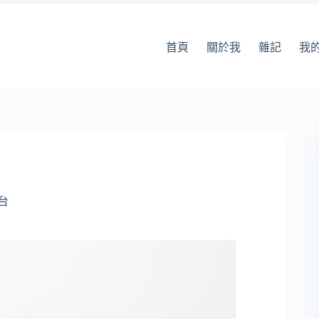
首頁
關於我
雜記
我
台