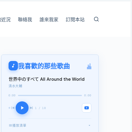
的近況
聯絡我
誰來我家
訂閱本站
我喜歡的那些歌曲
世界中のすべて All Around the World
清水大輔
0:00
0:00
1 / 18
播放清單