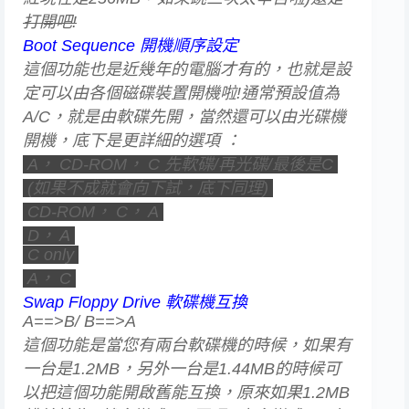
打開吧!
Boot Sequence 開機順序設定
這個功能也是近幾年的電腦才有的，也就是設
定可以由各個磁碟裝置開機啦!通常預設值為
A/C，就是由軟碟先開，當然還可以由光碟機
開機，底下是更詳細的選項 ：
A， CD-ROM， C 先軟碟/再光碟/最後是C
(如果不成就會向下試，底下同理)
CD-ROM， C， A
D， A
C only
A， C
Swap Floppy Drive 軟碟機互換
A==>B/ B==>A
這個功能是當您有兩台軟碟機的時候，如果有
一台是1.2MB，另外一台是1.44MB的時候可
以把這個功能開啟舊能互換，原來如果1.2MB