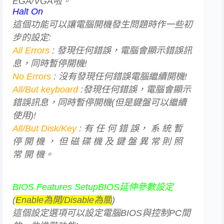
EGA/VGA啦。
Halt On
這個功能可以讓電腦開機發生問題時作一些初
步的設定:
All Errors
: 發現任何錯誤，電腦會顯示錯誤訊
息，同時暫停開機!
No Errors
: 沒有發現任何錯誤電腦繼續開機!
All/But keyboard
:發現任何錯誤，電腦會顯示
錯誤訊息，同時暫停開機(但是鍵盤可以繼續
使用)!
All/But Disk/Key
: 有 任 何 錯 誤， 系 統 暫
停 開 機 ， 但 磁 碟 機 及 鍵 盤 異 常 則 照
常 開 機。
BIOS Features SetupBIOS延伸參數設定
(
Enable為開/Disable為關
)
這個設定選項可以設定電腦BIOS與控制PC間