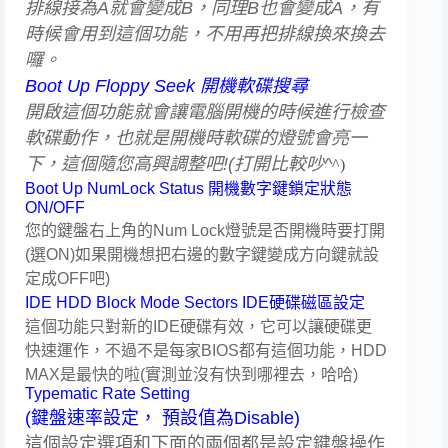
排線接為A就會變成B，同理B也會變成A，有
時候會用到這個功能，不用再把排線換來換去
囉。
Boot Up Floppy Seek 開機軟碟搜尋
開啟這個功能就會讓電腦開機的時候進行檢查
軟碟動作，也就是開機時軟碟的燈號會亮一
下，這個隨您高興調整吧!(打開比較吵^
^)
Boot Up NumLock Status 開機數字鍵鎖定狀態
ON/OFF
您的鍵盤右上角的Num Lock燈號是否開機時要打開
(選ON)如果開機想把右邊的數字鍵變成方向鍵就設
定成OFF吧)
IDE HDD Block Mode Sectors IDE硬碟磁區設定
這個功能只對新的IDE硬碟有效，它可以讓硬碟更
快速運作，不過不是每家BIOS都有這個功能，HDD
MAX是最快的啦(實測並沒有快到哪裡去，哈哈)
Typematic Rate Setting
(鍵盤速率設定， 預設值為Disable)
這個設定選項和下面的兩個都是設定鍵盤操作