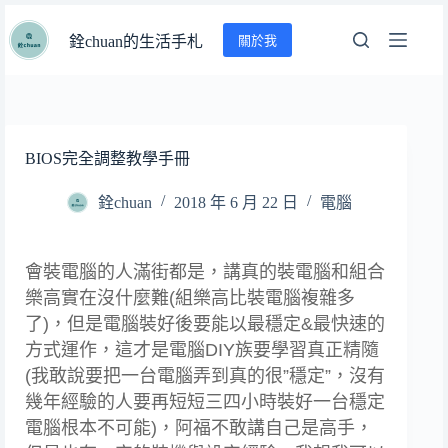
跳
關於我
至
銓chuan的生活手札
主
要
內
容
BIOS完全調整教學手冊
銓chuan
2018 年 6 月 22 日
電腦
會裝電腦的人滿街都是，講真的裝電腦和組合
樂高實在沒什麼難(組樂高比裝電腦複雜多
了)，但是電腦裝好後要能以最穩定&最快速的
方式運作，這才是電腦DIY族要學習真正精隨
(我敢說要把一台電腦弄到真的很”穩定”，沒有
幾年經驗的人要再短短三四小時裝好一台穩定
電腦根本不可能)，阿福不敢講自己是高手，