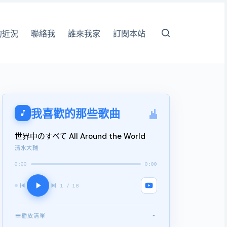
的近況
聯絡我
誰來我家
訂閱本站
我喜歡的那些歌曲
世界中のすべて All Around the World
清水大輔
0:00
0:00
1 / 18
播放清單