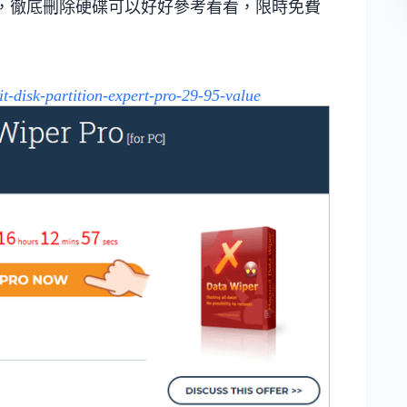
，徹底刪除硬碟可以好好參考看看，限時免費
it-disk-partition-expert-pro-29-95-value