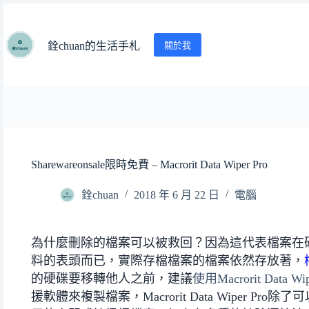
跳
至
主
關於我
銓chuan的生活手札
要
內
容
Sharewareonsale限時免費 – Macrorit Data Wiper Pro
銓chuan
2018 年 6 月 22 日
電腦
為什麼刪除的檔案可以被救回？因為這代表檔案在
料的表頭而已，實際存檔檔案的檔案依然存放著，
的硬碟要移轉他人之前，建議
使用Macrorit Data
援軟體來複製檔案，Macrorit Data Wiper 