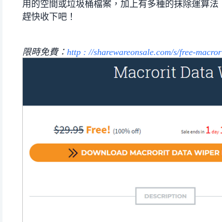
用的空間或垃圾桶檔案
，加上有多種的抹除運算法
趕快收下吧！
限時免費：
http : //sharewareonsale.com/s/free-macror