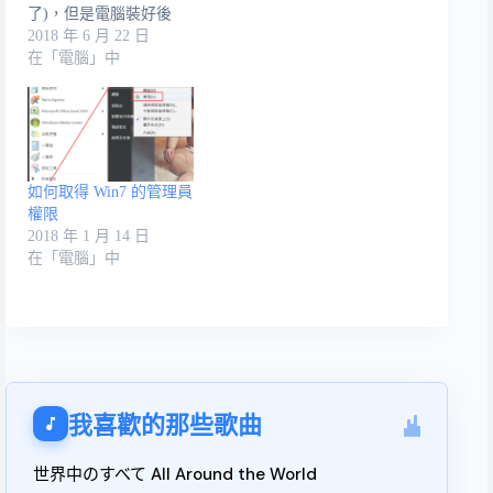
了)，但是電腦裝好後
要…
2018 年 6 月 22 日
在「電腦」中
如何取得 Win7 的管理員
權限
2018 年 1 月 14 日
在「電腦」中
我喜歡的那些歌曲
世界中のすべて All Around the World