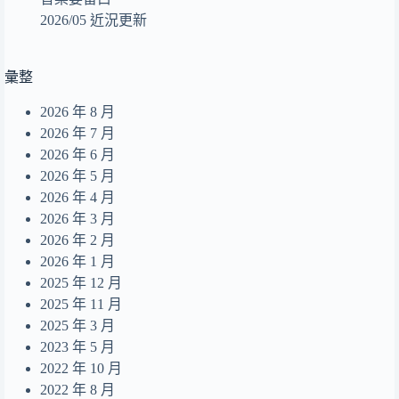
那麼昨天的我會在夢裡想起 Dear Alice
9
2026/05 近況更新
回眸
10
美食沙漠的出口
11
彙整
あのね。
12
2026 年 8 月
end of a life
13
2026 年 7 月
Summer Dream
2026 年 6 月
14
2026 年 5 月
無人之島
15
2026 年 4 月
目及皆是你
16
2026 年 3 月
2026 年 2 月
摺縫中的夢
17
2026 年 1 月
Daydreamer
18
2025 年 12 月
2025 年 11 月
2025 年 3 月
2023 年 5 月
2022 年 10 月
2022 年 8 月