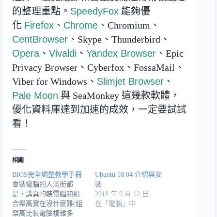
的整理重點。
SpeedyFox
能夠優
化
Firefox
、
Chrome
、Chromium、
CentBrowser
、Skype、Thunderbird、
Opera
、
Vivaldi
、
Yandex Browser
、Epic
Privacy Browser、Cyberfox、FossaMail、
Viber for Windows、
Slimjet Browser
、
Pale Moon
與 SeaMonkey 這幾款軟體，
優化資料庫達到加速的成效，一定要試試
看！
相關
BIOS完全調整教學手冊
Ubuntu 18.04 介紹與安
會裝電腦的人滿街都
裝
是，講真的裝電腦和組
2018 年 9 月 12 日
合樂高實在沒什麼難(組
在「電腦」中
樂高比裝電腦複雜多