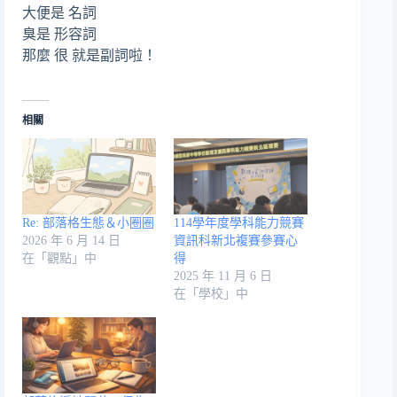
大便是 名詞
臭是 形容詞
那麼 很 就是副詞啦！
相關
Re: 部落格生態＆小圈圈
114學年度學科能力競賽
2026 年 6 月 14 日
資訊科新北複賽參賽心
在「觀點」中
得
2025 年 11 月 6 日
在「學校」中