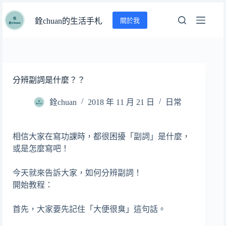
跳
關於我
至
銓chuan的生活手札
主
要
內
容
分辨副詞是什麼？？
銓chuan
2018 年 11 月 21 日
日常
相信大家在寫功課時，都很困擾「副詞」是什麼，
或是怎麼寫吧！
今天就來告訴大家，如何分辨副詞！
開始教程：
首先，大家要先記住「大便很臭」這句話。