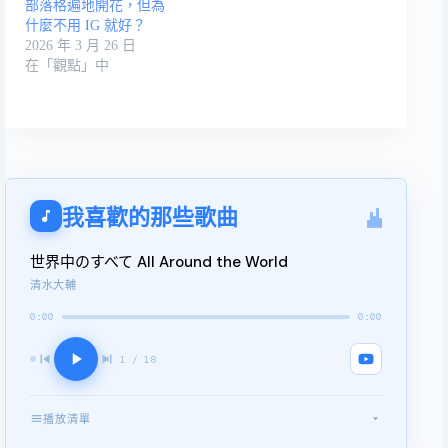
部落格遍地開花，但為
什麼不用 IG 就好？
2026 年 3 月 26 日
在「觀點」中
我喜歡的那些歌曲
世界中のすべて All Around the World
清水大輔
0:00
0:00
1 / 18
播放清單