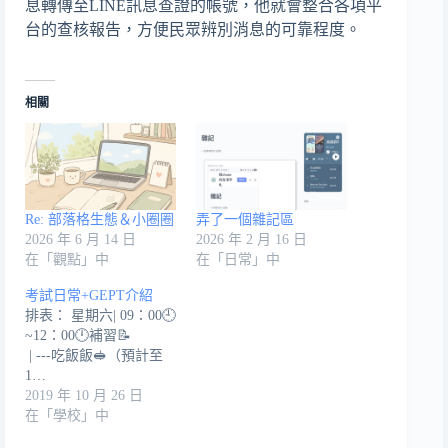
息轉傳至LINE訊息查證的帳號，他就會整合各項平
台的查核報告，方便民眾辨別消息的可靠程度。
相關
Re: 部落格生態＆小圈圈
弄了一個雜記區
2026 年 6 月 14 日
2026 年 2 月 16 日
在「觀點」中
在「日常」中
考試日常+GEPT介紹
排表： 星期六| 09：00🕘
~12：00🕛補習📝
| ---吃飯飯🥪（預計至
1…
2019 年 10 月 26 日
在「學校」中