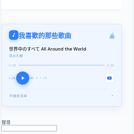
我喜歡的那些歌曲
世界中のすべて All Around the World
清水大輔
0:00
0:00
1 / 18
播放清單
世界中のすべて All Around the World
1
マードックからの最後の手紙
2
搜尋
知恵を持つ海 Sea of Wisdom
3