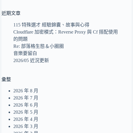
セレブレイト Celebrate
4
近期文章
天空の騎士 The Knight of the Sky
5
太陽系を超えて Beyond the Solar System
6
115 特殊選才 經驗錦囊、故事與心得
Cloudflare 加密模式：Reverse Proxy 與 Cf 搭配使用
Wall of Sound
7
的問題
Flight - Adventure in the Sky
8
Re: 部落格生態＆小圈圈
音樂要留白
那麼昨天的我會在夢裡想起 Dear Alice
9
2026/05 近況更新
回眸
10
美食沙漠的出口
11
彙整
あのね。
12
2026 年 8 月
end of a life
13
2026 年 7 月
Summer Dream
2026 年 6 月
14
2026 年 5 月
無人之島
15
2026 年 4 月
目及皆是你
16
2026 年 3 月