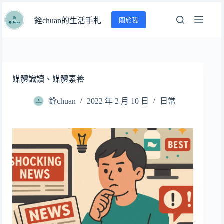
跳
關於我
至
銓chuan的生活手札
主
要
內
容
媒體識讀、媒體素養
銓chuan
2022 年 2 月 10 日
日常