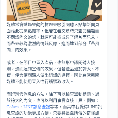
媒體常會透過聳動的標題來吸引閱聽人點擊新聞頁
面藉此提高點閱率，但若在看文章時只查閱標題而
不閱讀內文的話，就有可能造成只了解片面訊息，
而帶來較為激烈的情緒反應，進而達到部分「帶風
向」的效果。
或者，在節目中置入產品，也無形中讓閱聽人接
觸，進而達到宣傳的效果，但若產品過於誇大、不
實，便會使閱聽人做出錯誤的選擇，因此台灣新聞
媒體不能使用置入性行銷獲取收入。
而辨別假消息的方法，除了可以檢查聳動標題、過
於誇大的內文，也可以利用事實查核工具，例如：
Cofacts
、
LINE訊息查證
等等，而其中我覺得LINE訊
息查證的功能更加方便，只要將長輩所傳的奇怪訊