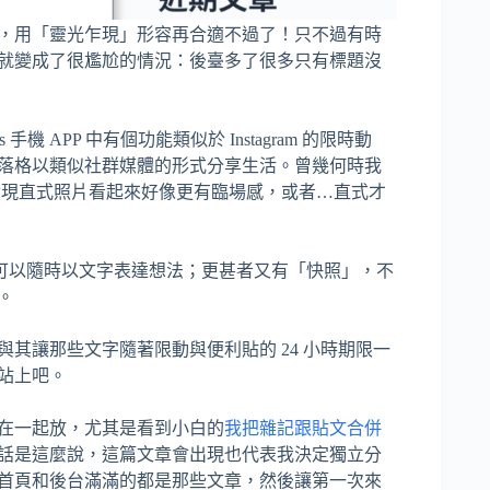
，用「靈光乍現」形容再合適不過了！只不過有時
就變成了很尷尬的情況：後臺多了很多只有標題沒
 手機 APP 中有個功能類似於 Instagram 的限時動
落格以類似社群媒體的形式分享生活。曾幾何時我
才發現直式照片看起來好像更有臨場感，或者…直式才
的功能，可以隨時以文字表達想法；更甚者又有「快照」，不
。
其讓那些文字隨著限動與便利貼的 24 小時期限一
站上吧。
在一起放，尤其是看到小白的
我把雜記跟貼文合併
話是這麼說，這篇文章會出現也代表我決定獨立分
首頁和後台滿滿的都是那些文章，然後讓第一次來