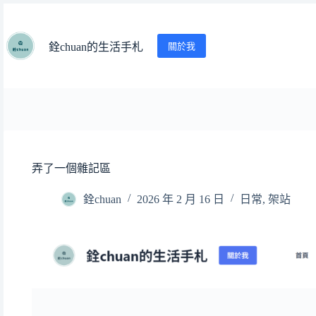
跳
至
主
關於我
銓chuan的生活手札
要
內
容
弄了一個雜記區
銓chuan
2026 年 2 月 16 日
日常
,
架站