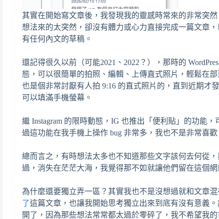
其實在開始寫文章後，我發現我的靈感時常來的非常突然
想法來的太突然，卻沒有體力或心力直接完成一篇文章，
有任何內文的草稿。
還記得很久以前（可能2021、2022？），那時的 WordPress
態，可以很簡單的拍照、編輯、上傳直式照片，輕鬆在部
也是個非常討厭有人拍 9:16 的直式照片的，直到近期
可以填滿手機螢幕。
繼 Instagram 的限時動態，IG 也推出「便利貼」
過這功能在我手機上操作 bug 非常多，我也不是非常喜歡
總而言之，有時想法太多也不知道那些文字該何去何從，與
過，消失在茫茫大海，我覺得那不如就讓他們留在這個網
為什麼還要獨立弄一區？其實我也不是沒想過就和文章混
了
這篇文章，也讓我開始思考獨立出來到底有沒有意義。
開了，因為那些想法常常都太過於零碎了，我不希望我的