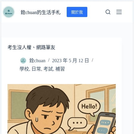
跳
關於我
至
銓chuan的生活手札
主
要
內
容
考生沒人權、網路筆友
銓chuan
2023 年 5 月 12 日
學校
,
日常
,
考試
,
補習