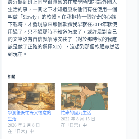
最近聽到班上同學很興奮的在放學時間討論外國人
生活的事，一問之下才知道原來他們有在使用一個
叫做「Slowly」的軟體。在我抱持一個好奇的心態
下載時，才發現原來那個軟體我早就在2019年就使
用過了，只不過那時不知道怎麼了，或許是對自己
的文筆沒有自信就解除安裝了（對於那時候的我應
該是做了正確的選擇XD），沒想到那個軟體竟然活
到現在。
相關
學測後既忙碌又愜意的
忙碌的國九生活
生活
2022 年 8 月 15 日
2026 年 2 月 8 日
在「日常」中
在「日常」中